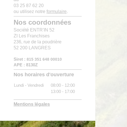
03 25 87 62 20
ou utilisez notre
formulaire
.
Nos coordonnées
Société ENTR'IN 52
ZI Les Franchises
236, rue de la poudrière
52 200 LANGRES
Siret :
815 351 648 00010
APE : 8130Z
Nos horaires d'ouverture
Lundi - Vendredi
08:00
-
12:00
13:00
-
17:00
Mentions légales